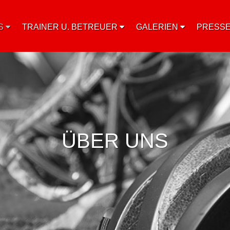
S
TRAINER U. BETREUER
GALERIEN
PRESS
ÜBER UNS